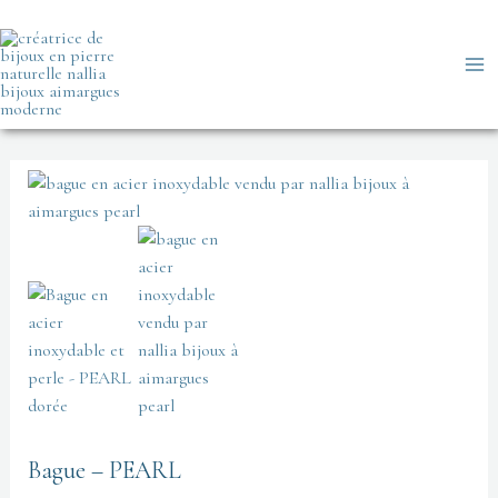
Aller
au
contenu
quantité
de
Bague
-
PEARL
Bague – PEARL