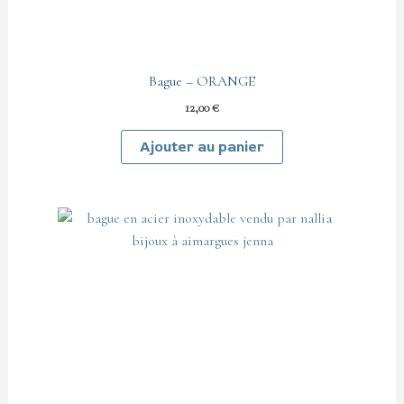
Bague – ORANGE
12,00
€
Ajouter au panier
Ce
produit
a
plusieurs
variations.
Les
options
peuvent
être