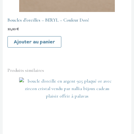
Boucles d’oreilles – BERYL – Couleur Doré
10,00
€
Ajouter au panier
Produits similaires
Ce
produit
a
plusieurs
variations.
Les
options
peuvent