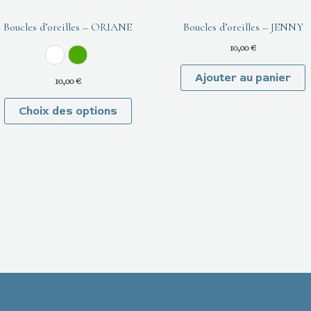
du
produit
Boucles d’oreilles – ORIANE
Boucles d’oreilles – JENNY
10,00
€
Cristal
Vert
Ajouter au panier
10,00
€
Choix des options