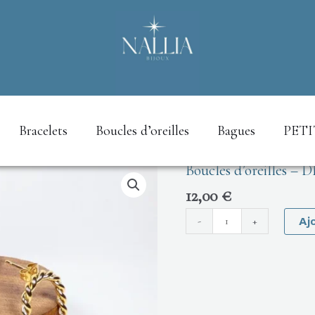
Bracelets
Boucles d’oreilles
Bagues
PETI
Boucles d’oreilles 
quantité
de
12,00
€
Boucles
-
+
Aj
d'oreilles
-
DEBORAH