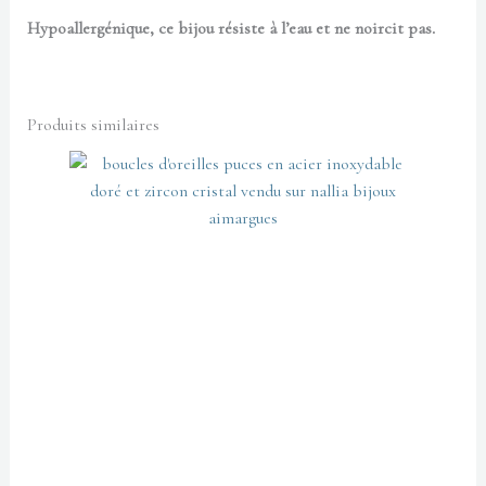
Hypoallergénique, ce bijou résiste à l’eau et ne noircit pas.
Produits similaires
Ce
produit
a
plusieurs
variations.
Les
options
peuvent
être
choisies
sur
la