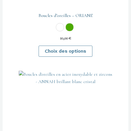
page
du
produit
Boucles d’oreilles – ORIANE
Cristal
Vert
10,00
€
Choix des options
Ce
produit
a
plusieurs
variations.
Les
options
peuvent