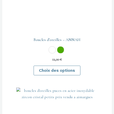
être
choisies
sur
la
page
du
produit
Boucles d’oreilles – ANNAH
Cristal
Vert
12,00
€
Choix des options
Ce
produit
a
plusieurs